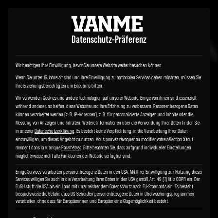
Datenschutz-Präferenz
Wir benötigen Ihre Einwilligung, bevor Sie unsere Website weiter besuchen können.
Wenn Sie unter 16 Jahre alt sind und Ihre Einwilligung zu optionalen Services geben möchten, müssen Sie
Ihre Erziehungsberechtigten um Erlaubnis bitten.
Wir verwenden Cookies und andere Technologien auf unserer Website. Einige von ihnen sind essenziell,
während andere uns helfen, diese Website und Ihre Erfahrung zu verbessern.
Personenbezogene Daten
können verarbeitet werden (z. B. IP-Adressen), z. B. für personalisierte Anzeigen und Inhalte oder die
Messung von Anzeigen und Inhalten.
Weitere Informationen über die Verwendung Ihrer Daten finden Sie
in unserer
Datenschutzerklärung
.
Es besteht keine Verpflichtung, in die Verarbeitung Ihrer Daten
einzuwilligen, um dieses Angebot zu nutzen.
Vous pouvez révoquer ou modifier votre sélection à tout
moment dans la rubrique
Paramètres
.
Bitte beachten Sie, dass aufgrund individueller Einstellungen
möglicherweise nicht alle Funktionen der Website verfügbar sind.
Einige Services verarbeiten personenbezogene Daten in den USA. Mit Ihrer Einwilligung zur Nutzung dieser
Services willigen Sie auch in die Verarbeitung Ihrer Daten in den USA gemäß Art. 49 (1) lit. a GDPR ein. Der
EuGH stuft die USA als ein Land mit unzureichendem Datenschutz nach EU-Standards ein. Es besteht
beispielsweise die Gefahr, dass US-Behörden personenbezogene Daten in Überwachungsprogrammen
verarbeiten, ohne dass für Europäerinnen und Europäer eine Klagemöglichkeit besteht.