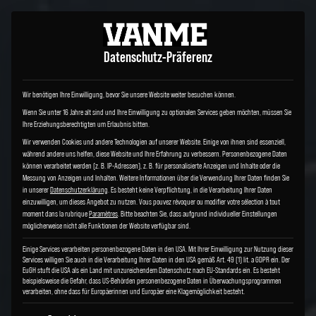
Datenschutz-Präferenz
Wir benötigen Ihre Einwilligung, bevor Sie unsere Website weiter besuchen können.
Wenn Sie unter 16 Jahre alt sind und Ihre Einwilligung zu optionalen Services geben möchten, müssen Sie
Ihre Erziehungsberechtigten um Erlaubnis bitten.
Wir verwenden Cookies und andere Technologien auf unserer Website. Einige von ihnen sind essenziell,
während andere uns helfen, diese Website und Ihre Erfahrung zu verbessern.
Personenbezogene Daten
können verarbeitet werden (z. B. IP-Adressen), z. B. für personalisierte Anzeigen und Inhalte oder die
Messung von Anzeigen und Inhalten.
Weitere Informationen über die Verwendung Ihrer Daten finden Sie
in unserer
Datenschutzerklärung
.
Es besteht keine Verpflichtung, in die Verarbeitung Ihrer Daten
einzuwilligen, um dieses Angebot zu nutzen.
Vous pouvez révoquer ou modifier votre sélection à tout
moment dans la rubrique
Paramètres
.
Bitte beachten Sie, dass aufgrund individueller Einstellungen
möglicherweise nicht alle Funktionen der Website verfügbar sind.
Einige Services verarbeiten personenbezogene Daten in den USA. Mit Ihrer Einwilligung zur Nutzung dieser
Services willigen Sie auch in die Verarbeitung Ihrer Daten in den USA gemäß Art. 49 (1) lit. a GDPR ein. Der
EuGH stuft die USA als ein Land mit unzureichendem Datenschutz nach EU-Standards ein. Es besteht
beispielsweise die Gefahr, dass US-Behörden personenbezogene Daten in Überwachungsprogrammen
verarbeiten, ohne dass für Europäerinnen und Europäer eine Klagemöglichkeit besteht.