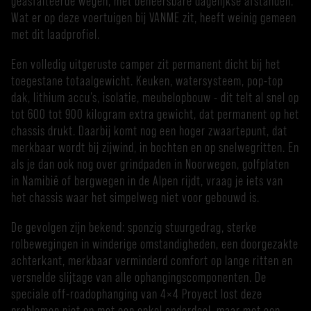
geasfalteerde wegen, met beheersbare dagelijkse afstanden.
Wat er op deze voertuigen bij VANME zit, heeft weinig gemeen
met dit laadprofiel.
Een volledig uitgeruste camper zit permanent dicht bij het
toegestane totaalgewicht. Keuken, watersysteem, pop-top
dak, lithium accu’s, isolatie, meubelopbouw - dit telt al snel op
tot 600 tot 900 kilogram extra gewicht, dat permanent op het
chassis drukt. Daarbij komt nog een hoger zwaartepunt, dat
merkbaar wordt bij zijwind, in bochten en op snelwegritten. En
als je dan ook nog over grindpaden in Noorwegen, golfplaten
in Namibië of bergwegen in de Alpen rijdt, vraag je iets van
het chassis waar het simpelweg niet voor gebouwd is.
De gevolgen zijn bekend: sponzig stuurgedrag, sterke
rolbewegingen in winderige omstandigheden, een doorgezakte
achterkant, merkbaar verminderd comfort op lange ritten en
versnelde slijtage van alle ophangingscomponenten. De
speciale off-roadophanging van 4×4 Proyect lost deze
problemen niet op met een enkel onderdeel, maar met een