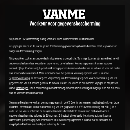
Voorkeur voor gegevensbescherming
Wij hebben uw toestemming nodig voordat u onze website verder kunt bezoeken.
Als je jonger bent dan 16 jaar en je wilt toestemming geven voor optionele diensten, moet je je ouders of
voogd om toestemming vragen.
Wij gebruiken cookies en andere technologieën op onze website. Sommige daarvan zijn essentieel, terwijl
andere ons helpen deze website en uw ervaring te verbeteren.
Persoonsgegevens kunnen worden
verwerkt (bijv. IP-adressen), bijvoorbeeld voor gepersonaliseerde advertenties en inhoud of voor het meten
van advertenties en inhoud.
Meer informatie over het gebruik van uw gegevens vindt u in onze
">privacyverklaring
.
Er bestaat geen verplichting om toestemming te geven voor de verwerking van uw
gegevens om van dit aanbod gebruik te maken.
U kunt uw keuze op elk moment wijzigen of aanpassen
onder
Instellingen
.
Houd er rekening mee dat vanwege individuele instellingen mogelijk niet alle functies
van de website beschikbaar zijn.
Sommige diensten verwerken persoonsgegevens in de VS. Door in te stemmen met het gebruik van deze
diensten, stemt u ook in met de verwerking van uw gegevens in de VS overeenkomstig art. 49 (1) lit. a
AVG. Het Hof van Justitie van de Europese Unie classificeert de VS als een land met onvoldoende
gegevensbescherming volgens de EU-normen. Er bestaat bijvoorbeeld het risico dat Amerikaanse
autoriteiten persoonsgegevens verwerken in surveillanceprogramma's, zonder dat Europeanen de
mogelijkheid hebben om hiertegen in beroep te gaan.