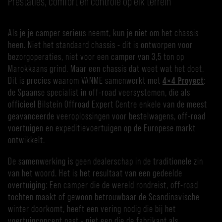
Prestaties, comfort en controle op elk terrein
Als je je camper serieus neemt, kun je niet om het chassis
heen. Niet het standaard chassis - dit is ontworpen voor
bezorgoperaties, niet voor een camper van 3,5 ton op
Marokkaans grind. Maar een chassis dat weet wat het doet.
Dit is precies waarom VANME samenwerkt met
4×4 Proyect
:
de Spaanse specialist in off-road veersystemen, die als
officieel Bilstein Offroad Expert Centre enkele van de meest
geavanceerde veeroplossingen voor bestelwagens, off-road
voertuigen en expeditievoertuigen op de Europese markt
ontwikkelt.
De samenwerking is geen dealerschap in de traditionele zin
van het woord. Het is het resultaat van een gedeelde
overtuiging: Een camper die de wereld rondreist, off-road
tochten maakt of gewoon betrouwbaar de Scandinavische
winter doorkomt, heeft een vering nodig die bij het
voertuigconcept past - niet een die de fabrikant als