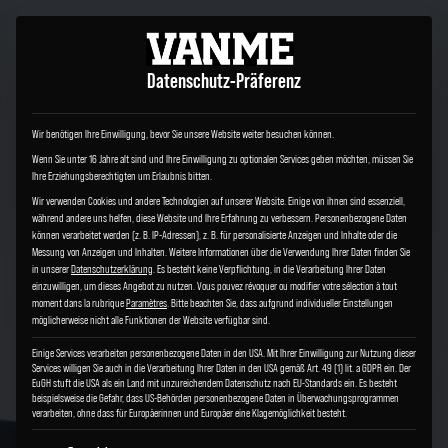
Datenschutz-Präferenz
Wir benötigen Ihre Einwilligung, bevor Sie unsere Website weiter besuchen können.
Wenn Sie unter 16 Jahre alt sind und Ihre Einwilligung zu optionalen Services geben möchten, müssen Sie
Ihre Erziehungsberechtigten um Erlaubnis bitten.
Wir verwenden Cookies und andere Technologien auf unserer Website. Einige von ihnen sind essenziell,
während andere uns helfen, diese Website und Ihre Erfahrung zu verbessern.
Personenbezogene Daten
können verarbeitet werden (z. B. IP-Adressen), z. B. für personalisierte Anzeigen und Inhalte oder die
Messung von Anzeigen und Inhalten.
Weitere Informationen über die Verwendung Ihrer Daten finden Sie
in unserer
Datenschutzerklärung
.
Es besteht keine Verpflichtung, in die Verarbeitung Ihrer Daten
einzuwilligen, um dieses Angebot zu nutzen.
Vous pouvez révoquer ou modifier votre sélection à tout
moment dans la rubrique
Paramètres
.
Bitte beachten Sie, dass aufgrund individueller Einstellungen
möglicherweise nicht alle Funktionen der Website verfügbar sind.
Einige Services verarbeiten personenbezogene Daten in den USA. Mit Ihrer Einwilligung zur Nutzung dieser
Services willigen Sie auch in die Verarbeitung Ihrer Daten in den USA gemäß Art. 49 (1) lit. a GDPR ein. Der
EuGH stuft die USA als ein Land mit unzureichendem Datenschutz nach EU-Standards ein. Es besteht
beispielsweise die Gefahr, dass US-Behörden personenbezogene Daten in Überwachungsprogrammen
verarbeiten, ohne dass für Europäerinnen und Europäer eine Klagemöglichkeit besteht.