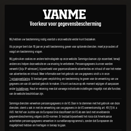
Voorkeur voor gegevensbescherming
Wij hebben uw toestemming nodig voordat u onze website verder kunt bezoeken.
Als je jonger bent dan 16 jaar en je wilt toestemming geven voor optionele diensten, moet je je ouders of
voogd om toestemming vragen.
Wij gebruiken cookies en andere technologieën op onze website. Sommige daarvan zijn essentieel, terwijl
andere ons helpen deze website en uw ervaring te verbeteren.
Persoonsgegevens kunnen worden
verwerkt (bijv. IP-adressen), bijvoorbeeld voor gepersonaliseerde advertenties en inhoud of voor het meten
van advertenties en inhoud.
Meer informatie over het gebruik van uw gegevens vindt u in onze
">privacyverklaring
.
Er bestaat geen verplichting om toestemming te geven voor de verwerking van uw
gegevens om van dit aanbod gebruik te maken.
U kunt uw keuze op elk moment wijzigen of aanpassen
onder
Instellingen
.
Houd er rekening mee dat vanwege individuele instellingen mogelijk niet alle functies
van de website beschikbaar zijn.
Sommige diensten verwerken persoonsgegevens in de VS. Door in te stemmen met het gebruik van deze
diensten, stemt u ook in met de verwerking van uw gegevens in de VS overeenkomstig art. 49 (1) lit. a
AVG. Het Hof van Justitie van de Europese Unie classificeert de VS als een land met onvoldoende
gegevensbescherming volgens de EU-normen. Er bestaat bijvoorbeeld het risico dat Amerikaanse
autoriteiten persoonsgegevens verwerken in surveillanceprogramma's, zonder dat Europeanen de
mogelijkheid hebben om hiertegen in beroep te gaan.