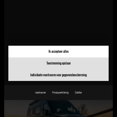
Off-road chassis: hoge bodemvrijheid en
controle voor je camper
Een off-road chassis verandert je camper van een
wegvoertuig in een off-road camper.
Ik accepteer alles
LEES VERDER
Toestemming opslaan
Individuele voorkeuren voor gegevensbescherming
15.12.2025
KnowHow
voorkeuren
Privacyverklaring
Colofon