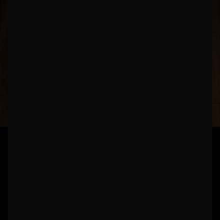
ARTIKEL
Kom meer te weten over ons dagelijks werk en alles wat je
moet weten over campers.