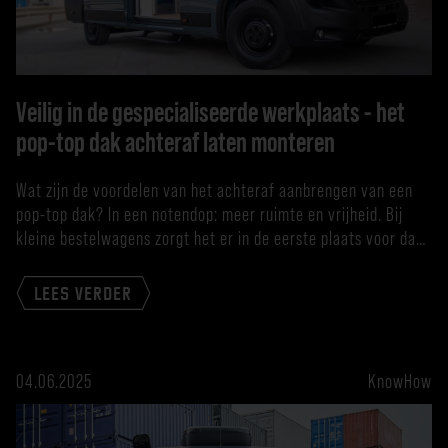
Veilig in de gespecialiseerde werkplaats - het
pop-top dak achteraf laten monteren
Wat zijn de voordelen van het achteraf aanbrengen van een
pop-top dak? In een notendop: meer ruimte en vrijheid. Bij
kleine bestelwagens zorgt het er in de eerste plaats voor dat
je rechtop in het voertuig kunt staan. In grote bestelwagens,
zoals een Mercedes Sprinter H3L2, waarin je standaard
LEES VERDER
rechtop in het voertuig kunt staan, […]
04.06.2025
KnowHow