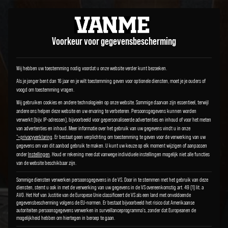
Voorkeur voor gegevensbescherming
Wij hebben uw toestemming nodig voordat u onze website verder kunt bezoeken.
Als je jonger bent dan 16 jaar en je wilt toestemming geven voor optionele diensten, moet je je ouders of
voogd om toestemming vragen.
Wij gebruiken cookies en andere technologieën op onze website. Sommige daarvan zijn essentieel, terwijl
andere ons helpen deze website en uw ervaring te verbeteren.
Persoonsgegevens kunnen worden
verwerkt (bijv. IP-adressen), bijvoorbeeld voor gepersonaliseerde advertenties en inhoud of voor het meten
van advertenties en inhoud.
Meer informatie over het gebruik van uw gegevens vindt u in onze
">privacyverklaring
.
Er bestaat geen verplichting om toestemming te geven voor de verwerking van uw
gegevens om van dit aanbod gebruik te maken.
U kunt uw keuze op elk moment wijzigen of aanpassen
onder
Instellingen
.
Houd er rekening mee dat vanwege individuele instellingen mogelijk niet alle functies
van de website beschikbaar zijn.
Sommige diensten verwerken persoonsgegevens in de VS. Door in te stemmen met het gebruik van deze
diensten, stemt u ook in met de verwerking van uw gegevens in de VS overeenkomstig art. 49 (1) lit. a
AVG. Het Hof van Justitie van de Europese Unie classificeert de VS als een land met onvoldoende
gegevensbescherming volgens de EU-normen. Er bestaat bijvoorbeeld het risico dat Amerikaanse
autoriteiten persoonsgegevens verwerken in surveillanceprogramma's, zonder dat Europeanen de
mogelijkheid hebben om hiertegen in beroep te gaan.