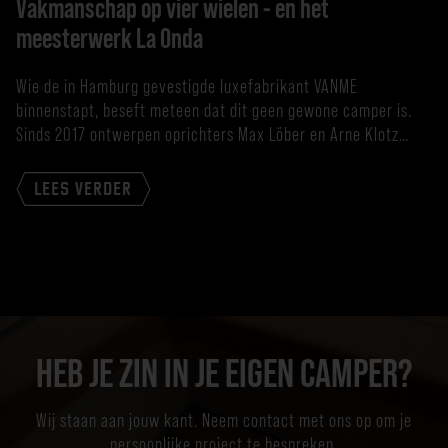
Vakmanschap op vier wielen - en het
meesterwerk La Onda
Wie de in Hamburg gevestigde luxefabrikant VANME
binnenstapt, beseft meteen dat dit geen gewone camper is.
Sinds 2017 ontwerpen oprichters Max Löber en Arne Klotz
mobiele leefruimtes die veel verder gaan dan het klassieke
leven in een bestelwagen. VANME bouwt voertuigen die eruit
LEES VERDER
zien als op maat gemaakte architecturale objecten - gemaakt
door een team […]
HEB JE ZIN IN JE EIGEN CAMPER?
Wij staan aan jouw kant. Neem contact met ons op om je
persoonlijke project te bespreken.