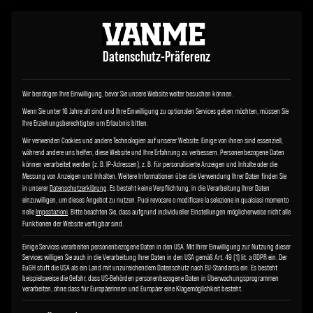
Datenschutz-Präferenz
Wir benötigen Ihre Einwilligung, bevor Sie unsere Website weiter besuchen können.
Wenn Sie unter 16 Jahre alt sind und Ihre Einwilligung zu optionalen Services geben möchten, müssen Sie
Ihre Erziehungsberechtigten um Erlaubnis bitten.
Wir verwenden Cookies und andere Technologien auf unserer Website. Einige von ihnen sind essenziell,
während andere uns helfen, diese Website und Ihre Erfahrung zu verbessern.
Personenbezogene Daten
können verarbeitet werden (z. B. IP-Adressen), z. B. für personalisierte Anzeigen und Inhalte oder die
Messung von Anzeigen und Inhalten.
Weitere Informationen über die Verwendung Ihrer Daten finden Sie
in unserer
Datenschutzerklärung
.
Es besteht keine Verpflichtung, in die Verarbeitung Ihrer Daten
einzuwilligen, um dieses Angebot zu nutzen.
Puoi revocare o modificare la selezione in qualsiasi momento
nelle
Impostazioni
.
Bitte beachten Sie, dass aufgrund individueller Einstellungen möglicherweise nicht alle
Funktionen der Website verfügbar sind.
Einige Services verarbeiten personenbezogene Daten in den USA. Mit Ihrer Einwilligung zur Nutzung dieser
Services willigen Sie auch in die Verarbeitung Ihrer Daten in den USA gemäß Art. 49 (1) lit. a GDPR ein. Der
EuGH stuft die USA als ein Land mit unzureichendem Datenschutz nach EU-Standards ein. Es besteht
beispielsweise die Gefahr, dass US-Behörden personenbezogene Daten in Überwachungsprogrammen
verarbeiten, ohne dass für Europäerinnen und Europäer eine Klagemöglichkeit besteht.