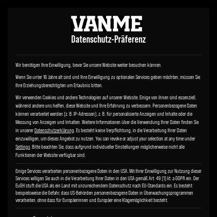
Datenschutz-Präferenz
Wir benötigen Ihre Einwilligung, bevor Sie unsere Website weiter besuchen können.
Wenn Sie unter 16 Jahre alt sind und Ihre Einwilligung zu optionalen Services geben möchten, müssen Sie
Ihre Erziehungsberechtigten um Erlaubnis bitten.
Wir verwenden Cookies und andere Technologien auf unserer Website. Einige von ihnen sind essenziell,
während andere uns helfen, diese Website und Ihre Erfahrung zu verbessern.
Personenbezogene Daten
können verarbeitet werden (z. B. IP-Adressen), z. B. für personalisierte Anzeigen und Inhalte oder die
Messung von Anzeigen und Inhalten.
Weitere Informationen über die Verwendung Ihrer Daten finden Sie
in unserer
Datenschutzerklärung
.
Es besteht keine Verpflichtung, in die Verarbeitung Ihrer Daten
einzuwilligen, um dieses Angebot zu nutzen.
You can revoke or adjust your selection at any time under
Settings
.
Bitte beachten Sie, dass aufgrund individueller Einstellungen möglicherweise nicht alle
Funktionen der Website verfügbar sind.
Einige Services verarbeiten personenbezogene Daten in den USA. Mit Ihrer Einwilligung zur Nutzung dieser
Services willigen Sie auch in die Verarbeitung Ihrer Daten in den USA gemäß Art. 49 (1) lit. a GDPR ein. Der
EuGH stuft die USA als ein Land mit unzureichendem Datenschutz nach EU-Standards ein. Es besteht
beispielsweise die Gefahr, dass US-Behörden personenbezogene Daten in Überwachungsprogrammen
verarbeiten, ohne dass für Europäerinnen und Europäer eine Klagemöglichkeit besteht.