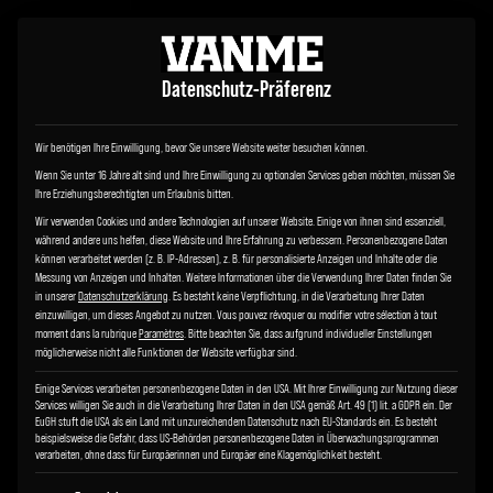
Datenschutz-Präferenz
Wir benötigen Ihre Einwilligung, bevor Sie unsere Website weiter besuchen können.
Wenn Sie unter 16 Jahre alt sind und Ihre Einwilligung zu optionalen Services geben möchten, müssen Sie
Ihre Erziehungsberechtigten um Erlaubnis bitten.
Wir verwenden Cookies und andere Technologien auf unserer Website. Einige von ihnen sind essenziell,
während andere uns helfen, diese Website und Ihre Erfahrung zu verbessern.
Personenbezogene Daten
können verarbeitet werden (z. B. IP-Adressen), z. B. für personalisierte Anzeigen und Inhalte oder die
Messung von Anzeigen und Inhalten.
Weitere Informationen über die Verwendung Ihrer Daten finden Sie
in unserer
Datenschutzerklärung
.
Es besteht keine Verpflichtung, in die Verarbeitung Ihrer Daten
einzuwilligen, um dieses Angebot zu nutzen.
Vous pouvez révoquer ou modifier votre sélection à tout
moment dans la rubrique
Paramètres
.
Bitte beachten Sie, dass aufgrund individueller Einstellungen
möglicherweise nicht alle Funktionen der Website verfügbar sind.
Einige Services verarbeiten personenbezogene Daten in den USA. Mit Ihrer Einwilligung zur Nutzung dieser
Services willigen Sie auch in die Verarbeitung Ihrer Daten in den USA gemäß Art. 49 (1) lit. a GDPR ein. Der
EuGH stuft die USA als ein Land mit unzureichendem Datenschutz nach EU-Standards ein. Es besteht
beispielsweise die Gefahr, dass US-Behörden personenbezogene Daten in Überwachungsprogrammen
verarbeiten, ohne dass für Europäerinnen und Europäer eine Klagemöglichkeit besteht.