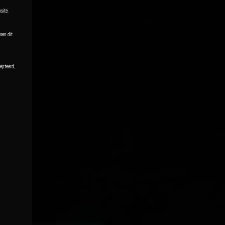
site.
oen dit
epteerd,