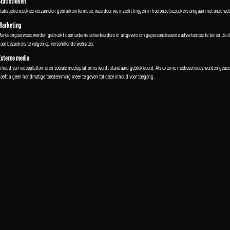
Statistieken
tatistiekencookies verzamelen gebruiksinformatie, waardoor we inzicht krijgen in hoe onze bezoekers omgaan met onze web
Marketing
arketingservices worden gebruikt door externe adverteerders of uitgevers om gepersonaliseerde advertenties te tonen. Ze d
oor bezoekers te volgen op verschillende websites.
Externe media
nhoud van videoplatforms en sociale mediaplatforms wordt standaard geblokkeerd. Als externe mediaservices worden geacc
oeft u geen handmatige toestemming meer te geven tot deze inhoud voor toegang.