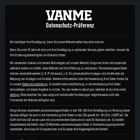
Datenschutz-Präferenz
Wir benötigen Ihre Einwilligung, bevor Sie unsere Website weiter besuchen können.
Wenn Sie unter 16 Jahre alt sind und Ihre Einwilligung zu optionalen Services geben möchten, müssen Sie
Ihre Erziehungsberechtigten um Erlaubnis bitten.
Wir verwenden Cookies und andere Technologien auf unserer Website. Einige von ihnen sind essenziell,
während andere uns helfen, diese Website und Ihre Erfahrung zu verbessern.
Personenbezogene Daten
können verarbeitet werden (z. B. IP-Adressen), z. B. für personalisierte Anzeigen und Inhalte oder die
Messung von Anzeigen und Inhalten.
Weitere Informationen über die Verwendung Ihrer Daten finden Sie
in unserer
Datenschutzerklärung
.
Es besteht keine Verpflichtung, in die Verarbeitung Ihrer Daten
einzuwilligen, um dieses Angebot zu nutzen.
You can revoke or adjust your selection at any time under
Settings
.
Bitte beachten Sie, dass aufgrund individueller Einstellungen möglicherweise nicht alle
Funktionen der Website verfügbar sind.
Einige Services verarbeiten personenbezogene Daten in den USA. Mit Ihrer Einwilligung zur Nutzung dieser
Services willigen Sie auch in die Verarbeitung Ihrer Daten in den USA gemäß Art. 49 (1) lit. a GDPR ein. Der
EuGH stuft die USA als ein Land mit unzureichendem Datenschutz nach EU-Standards ein. Es besteht
beispielsweise die Gefahr, dass US-Behörden personenbezogene Daten in Überwachungsprogrammen
verarbeiten, ohne dass für Europäerinnen und Europäer eine Klagemöglichkeit besteht.