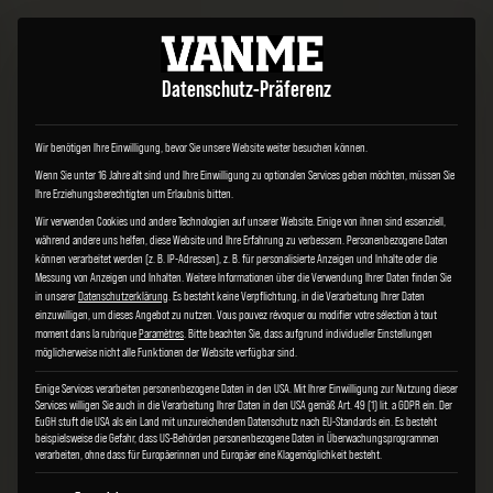
Datenschutz-Präferenz
Wir benötigen Ihre Einwilligung, bevor Sie unsere Website weiter besuchen können.
Wenn Sie unter 16 Jahre alt sind und Ihre Einwilligung zu optionalen Services geben möchten, müssen Sie
Ihre Erziehungsberechtigten um Erlaubnis bitten.
Wir verwenden Cookies und andere Technologien auf unserer Website. Einige von ihnen sind essenziell,
während andere uns helfen, diese Website und Ihre Erfahrung zu verbessern.
Personenbezogene Daten
können verarbeitet werden (z. B. IP-Adressen), z. B. für personalisierte Anzeigen und Inhalte oder die
Messung von Anzeigen und Inhalten.
Weitere Informationen über die Verwendung Ihrer Daten finden Sie
in unserer
Datenschutzerklärung
.
Es besteht keine Verpflichtung, in die Verarbeitung Ihrer Daten
einzuwilligen, um dieses Angebot zu nutzen.
Vous pouvez révoquer ou modifier votre sélection à tout
moment dans la rubrique
Paramètres
.
Bitte beachten Sie, dass aufgrund individueller Einstellungen
möglicherweise nicht alle Funktionen der Website verfügbar sind.
Einige Services verarbeiten personenbezogene Daten in den USA. Mit Ihrer Einwilligung zur Nutzung dieser
Services willigen Sie auch in die Verarbeitung Ihrer Daten in den USA gemäß Art. 49 (1) lit. a GDPR ein. Der
EuGH stuft die USA als ein Land mit unzureichendem Datenschutz nach EU-Standards ein. Es besteht
beispielsweise die Gefahr, dass US-Behörden personenbezogene Daten in Überwachungsprogrammen
verarbeiten, ohne dass für Europäerinnen und Europäer eine Klagemöglichkeit besteht.