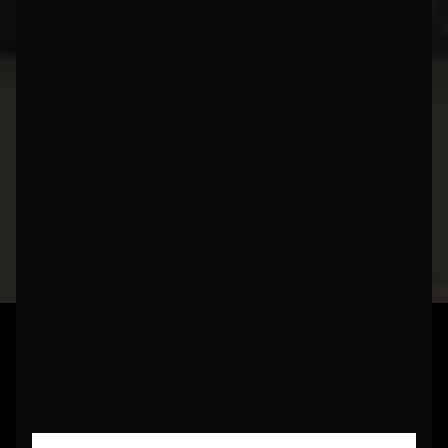
18.12.2025
ACCUEIL
"
ARTICLE
Installer un chauffage auxiliaire :