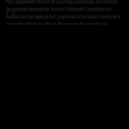
Pour l’équipement ultérieur de chauffages autonomes, nous utilisons
des systèmes éprouvés de Truma et Autotherm. L’installation est
réalisée dans les règles de l’art, proprement et en tenant compte de la
conception globale du véhicule. Nous posons des conduits d’air
invisibles et intégrons les éléments de commande de manière
harmonieuse dans l’habitacle.
Nous vous conseillons dans le choix du système, nous dimensionnons le
chauffage en fonction de votre véhicule et nous nous chargeons de
l’installation complète, mise en service comprise. Le résultat : un
chauffage fiable et efficace qui vous accompagnera pendant de
nombreuses années.
Maintenance et entretien : assurer la
longévité
Les chauffages autonomes nécessitent peu d’entretien, mais une
attention régulière est nécessaire. Une inspection annuelle prolonge