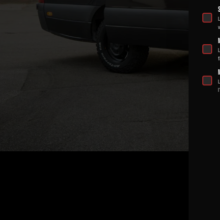
L
v
L
f
L
l