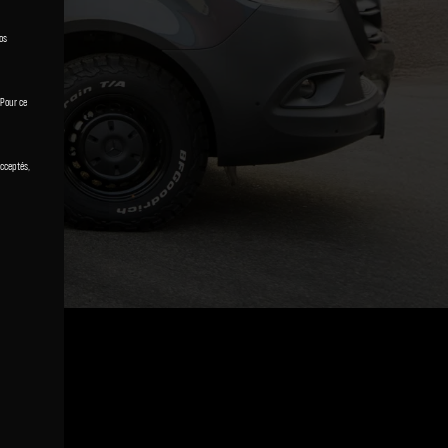
os
 Pour ce
acceptés,