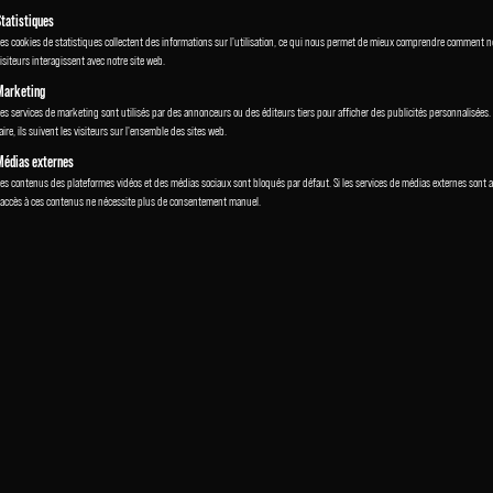
Statistiques
es cookies de statistiques collectent des informations sur l'utilisation, ce qui nous permet de mieux comprendre comment n
isiteurs interagissent avec notre site web.
Marketing
es services de marketing sont utilisés par des annonceurs ou des éditeurs tiers pour afficher des publicités personnalisées.
aire, ils suivent les visiteurs sur l'ensemble des sites web.
Médias externes
es contenus des plateformes vidéos et des médias sociaux sont bloqués par défaut. Si les services de médias externes sont 
'accès à ces contenus ne nécessite plus de consentement manuel.
VAN IN BLACK