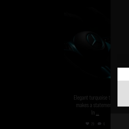
vanmecampervans
Dec 19
Elegant turquoise that
makes a statement.
In
…
29
6