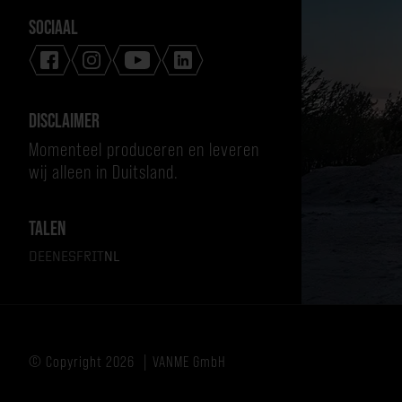
SOCIAAL
DISCLAIMER
Momenteel produceren en leveren
wij alleen in Duitsland.
TALEN
DE
EN
ES
FR
IT
NL
© Copyright 2026
VANME GmbH