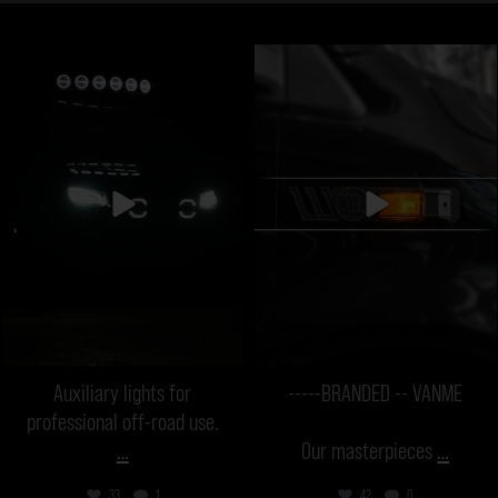
vanmecampervans
vanmecampervans
Aug 28
Aug 22
Auxiliary lights for
-----BRANDED -- VANME
professional off-road use.
…
Our masterpieces
…
33
1
42
0