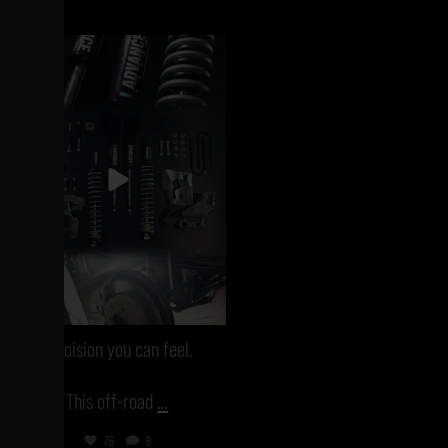
vanmecampervans
Jan 4
Precision you can feel.
This off-road
…
76
8