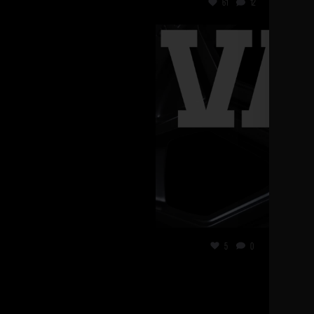
61
12
vanmecampervans
Jan 8
5
0