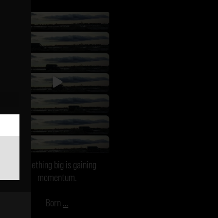
vanmecampervans
Okt 23
Something big is gaining
momentum.
Born
…