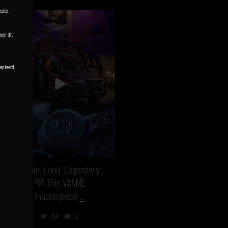
site.
vanmecampervans
Feb 6
oen dit
epteerd,
Purple. Loud. Legendary.
💜 This VANME
masterpiece
…
454
32