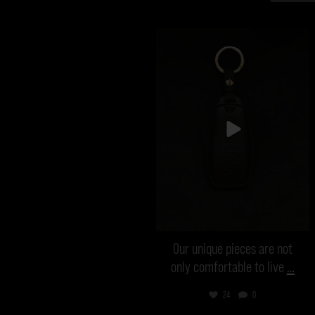
vanmecampervans
Sep 11
Our unique pieces are not
only comfortable to live
…
24
0