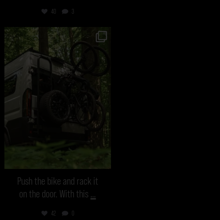
40
3
vanmecampervans
Jul 18
Push the bike and rack it
on the door. With this
…
42
0