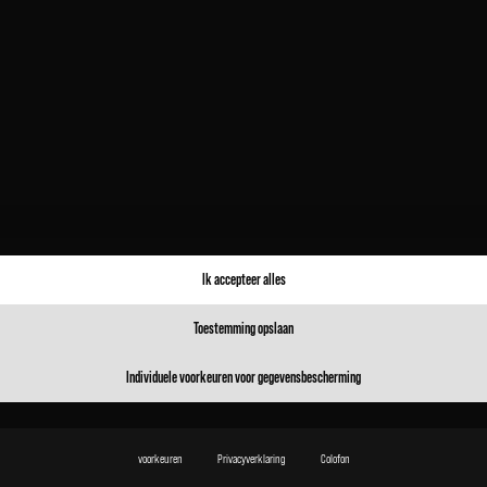
vanmecampervans
vanmecampervans
Nov 30
Okt 24
Ik accepteer alles
Toestemming opslaan
LA ONDA – The Wave of
The wave of perfection.
Individuele voorkeuren voor gegevensbescherming
Good Taste.
Our latest
…
With LA ONDA, VANME
…
voorkeuren
Privacyverklaring
Colofon
126
11
140
31