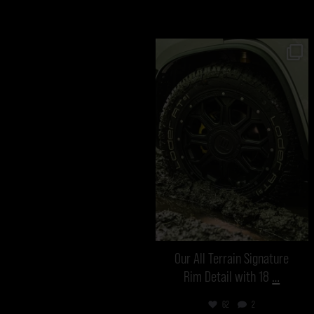
vanmecampervans
Aug 7
Our All Terrain Signature
Rim Detail with 18
…
62
2