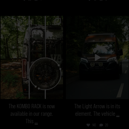
vanmecampervans
vanmecampervans
Aug 1
Jul 25
The KOMBO RACK is now
The Light Arrow is in its
available in our range.
element. The vehicle
…
This
…
140
20