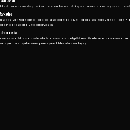
Statistieken
tatistiekencookies verzamelen gebruiksinformatie, waardoor we inzicht krijgen in hoe onze bezoekers omgaan met onze web
vanmecampervans
vanmecampervans
Marketing
Feb 28
Feb 8
arketingservices worden gebruikt door externe adverteerders of uitgevers om gepersonaliseerde advertenties te tonen. Ze d
oor bezoekers te volgen op verschillende websites.
Externe media
nhoud van videoplatforms en sociale mediaplatforms wordt standaard geblokkeerd. Als externe mediaservices worden geacc
oeft u geen handmatige toestemming meer te geven tot deze inhoud voor toegang.
Seven seats. Six berths.
We build vehicles that
No limits.
work — not just ones that
…
BEDROCK
…
486
31