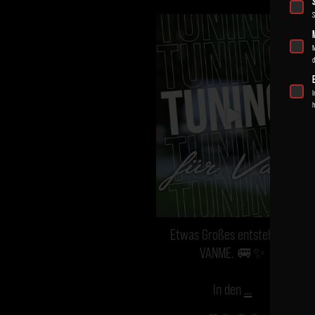
S
vanmecampervans
Aug 3
M
d
I
h
Etwas Großes entsteht bei
VANME. 🚐✨
In den
…