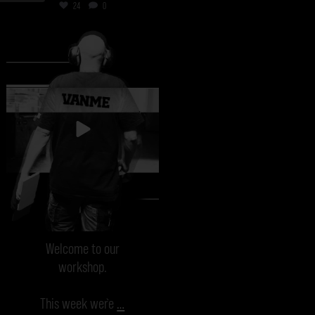
24
0
vanmecampervans
Aug 15
Welcome to our
workshop.
This week we`re
…