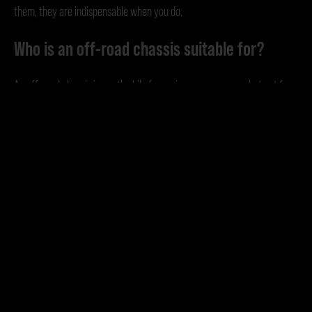
them, they are indispensable when you do.
Who is an off-road chassis suitable for?
An off-road chassis is worthwhile for various user groups – but not for
everyone.
Expedition travelers:
Anyone who regularly travels off-road will
benefit massively from increased ground clearance and better off-road
capability.
Overlander with comfort requirements:
If you want a quieter ride,
stability and safety reserves, high-quality suspension systems are the
ideal solution.
Owners of heavy campervans:
If you are driving at the technical limit
due to the expansion, equipment and payload, you need a chassis that
carries these loads safely and offers comfort at the same time.