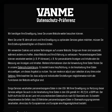
Datenschutz-Präferenz
Wir benötigen Ihre Einwilligung, bevor Sie unsere Website weiter besuchen können.
Wenn Sie unter 16 Jahre alt sind und Ihre Einwilligung zu optionalen Services geben möchten, müssen Sie
Ihre Erziehungsberechtigten um Erlaubnis bitten.
Wir verwenden Cookies und andere Technologien auf unserer Website. Einige von ihnen sind essenziell,
während andere uns helfen, diese Website und Ihre Erfahrung zu verbessern.
Personenbezogene Daten
können verarbeitet werden (z. B. IP-Adressen), z. B. für personalisierte Anzeigen und Inhalte oder die
Messung von Anzeigen und Inhalten.
Weitere Informationen über die Verwendung Ihrer Daten finden Sie
in unserer
Datenschutzerklärung
.
Es besteht keine Verpflichtung, in die Verarbeitung Ihrer Daten
einzuwilligen, um dieses Angebot zu nutzen.
You can revoke or adjust your selection at any time under
Settings
.
Bitte beachten Sie, dass aufgrund individueller Einstellungen möglicherweise nicht alle
Funktionen der Website verfügbar sind.
Einige Services verarbeiten personenbezogene Daten in den USA. Mit Ihrer Einwilligung zur Nutzung dieser
Services willigen Sie auch in die Verarbeitung Ihrer Daten in den USA gemäß Art. 49 (1) lit. a GDPR ein. Der
EuGH stuft die USA als ein Land mit unzureichendem Datenschutz nach EU-Standards ein. Es besteht
beispielsweise die Gefahr, dass US-Behörden personenbezogene Daten in Überwachungsprogrammen
verarbeiten, ohne dass für Europäerinnen und Europäer eine Klagemöglichkeit besteht.