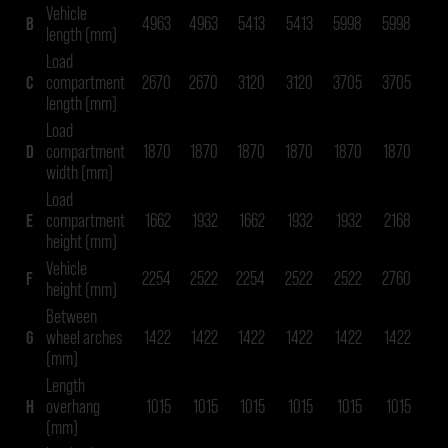
Vehicle
B
4963
4963
5413
5413
5998
5998
63
length (mm)
Load
C
compartment
2670
2670
3120
3120
3705
3705
40
length (mm)
Load
D
compartment
1870
1870
1870
1870
1870
1870
18
width (mm)
Load
E
compartment
1662
1932
1662
1932
1932
2168
19
height (mm)
Vehicle
F
2254
2522
2254
2522
2522
2760
25
height (mm)
Between
G
wheel arches
1422
1422
1422
1422
1422
1422
14
(mm)
Length
H
overhang
1015
1015
1015
1015
1015
1015
13
(mm)