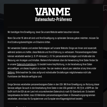
Datenschutz-Präferenz
Wir benötigen Ihre Einwilligung, bevor Sie unsere Website weiter besuchen können.
Wenn Sie unter 16 Jahre alt sind und Ihre Einwilligung zu optionalen Services geben möchten, müssen Sie
Ihre Erziehungsberechtigten um Erlaubnis bitten.
Wir verwenden Cookies und andere Technologien auf unserer Website. Einige von ihnen sind essenziell,
während andere uns helfen, diese Website und Ihre Erfahrung zu verbessern.
Personenbezogene Daten
können verarbeitet werden (z. B. IP-Adressen), z. B. für personalisierte Anzeigen und Inhalte oder die
Messung von Anzeigen und Inhalten.
Weitere Informationen über die Verwendung Ihrer Daten finden Sie
in unserer
Datenschutzerklärung
.
Es besteht keine Verpflichtung, in die Verarbeitung Ihrer Daten
einzuwilligen, um dieses Angebot zu nutzen.
You can revoke or adjust your selection at any time under
Settings
.
Bitte beachten Sie, dass aufgrund individueller Einstellungen möglicherweise nicht alle
Funktionen der Website verfügbar sind.
Einige Services verarbeiten personenbezogene Daten in den USA. Mit Ihrer Einwilligung zur Nutzung dieser
Services willigen Sie auch in die Verarbeitung Ihrer Daten in den USA gemäß Art. 49 (1) lit. a GDPR ein. Der
EuGH stuft die USA als ein Land mit unzureichendem Datenschutz nach EU-Standards ein. Es besteht
beispielsweise die Gefahr, dass US-Behörden personenbezogene Daten in Überwachungsprogrammen
verarbeiten, ohne dass für Europäerinnen und Europäer eine Klagemöglichkeit besteht.