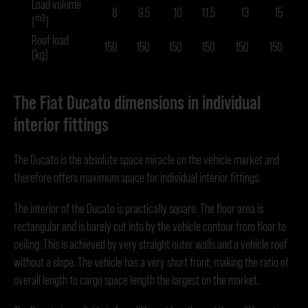
Load volume
8
9,5
10
11,5
13
15
m3
(
)
Roof load
150
150
150
150
150
150
1
(kg)
The Fiat Ducato dimensions in individual
interior fittings
The Ducato is the absolute space miracle on the vehicle market and
therefore offers maximum space for individual interior fittings.
The interior of the Ducato is practically square. The floor area is
rectangular and is barely cut into by the vehicle contour from floor to
ceiling. This is achieved by very straight outer walls and a vehicle roof
without a slope. The vehicle has a very short front, making the ratio of
overall length to cargo space length the largest on the market.