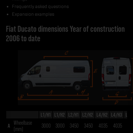
Frequently asked questions
Expansion examples
Fiat Ducato dimensions Year of construction
2006 to date
L1/H1
L1/H2
L2/H1
L2/H2
L4/H2
L4/H3
L5/
Wheelbase
A
3000
3000
3450
3450
4035
4035
40
(mm)