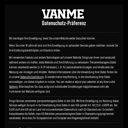
Datenschutz-Präferenz
Wir benötigen Ihre Einwilligung, bevor Sie unsere Website weiter besuchen können.
Wenn Sie unter 16 Jahre alt sind und Ihre Einwilligung zu optionalen Services geben möchten, müssen Sie
Ihre Erziehungsberechtigten um Erlaubnis bitten.
BOBO CONFIGURATOR
Wir verwenden Cookies und andere Technologien auf unserer Website. Einige von ihnen sind essenziell,
während andere uns helfen, diese Website und Ihre Erfahrung zu verbessern.
Personenbezogene Daten
Choose your base
können verarbeitet werden (z. B. IP-Adressen), z. B. für personalisierte Anzeigen und Inhalte oder die
Messung von Anzeigen und Inhalten.
Weitere Informationen über die Verwendung Ihrer Daten finden Sie
in unserer
Datenschutzerklärung
.
Es besteht keine Verpflichtung, in die Verarbeitung Ihrer Daten
einzuwilligen, um dieses Angebot zu nutzen.
You can revoke or adjust your selection at any time under
BOBO L+
BOBO XL+
Settings
.
Bitte beachten Sie, dass aufgrund individueller Einstellungen möglicherweise nicht alle
ab 10.468,00 €
ab 12.444,00 €
Funktionen der Website verfügbar sind.
incl. VAT.
incl. VAT.
Einige Services verarbeiten personenbezogene Daten in den USA. Mit Ihrer Einwilligung zur Nutzung dieser
Services willigen Sie auch in die Verarbeitung Ihrer Daten in den USA gemäß Art. 49 (1) lit. a GDPR ein. Der
EuGH stuft die USA als ein Land mit unzureichendem Datenschutz nach EU-Standards ein. Es besteht
beispielsweise die Gefahr, dass US-Behörden personenbezogene Daten in Überwachungsprogrammen
verarbeiten, ohne dass für Europäerinnen und Europäer eine Klagemöglichkeit besteht.