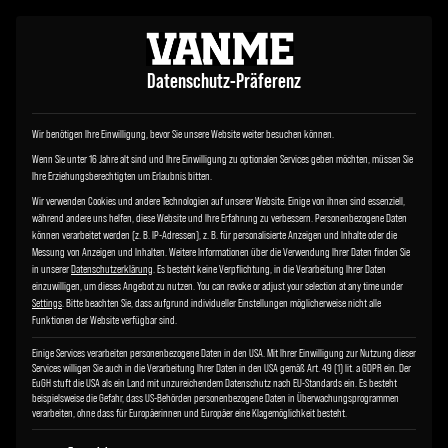
Datenschutz-Präferenz
Wir benötigen Ihre Einwilligung, bevor Sie unsere Website weiter besuchen können.
Wenn Sie unter 16 Jahre alt sind und Ihre Einwilligung zu optionalen Services geben möchten, müssen Sie
Ihre Erziehungsberechtigten um Erlaubnis bitten.
Wir verwenden Cookies und andere Technologien auf unserer Website. Einige von ihnen sind essenziell,
während andere uns helfen, diese Website und Ihre Erfahrung zu verbessern.
Personenbezogene Daten
können verarbeitet werden (z. B. IP-Adressen), z. B. für personalisierte Anzeigen und Inhalte oder die
Messung von Anzeigen und Inhalten.
Weitere Informationen über die Verwendung Ihrer Daten finden Sie
in unserer
Datenschutzerklärung
.
Es besteht keine Verpflichtung, in die Verarbeitung Ihrer Daten
einzuwilligen, um dieses Angebot zu nutzen.
You can revoke or adjust your selection at any time under
Settings
.
Bitte beachten Sie, dass aufgrund individueller Einstellungen möglicherweise nicht alle
Funktionen der Website verfügbar sind.
Einige Services verarbeiten personenbezogene Daten in den USA. Mit Ihrer Einwilligung zur Nutzung dieser
Services willigen Sie auch in die Verarbeitung Ihrer Daten in den USA gemäß Art. 49 (1) lit. a GDPR ein. Der
EuGH stuft die USA als ein Land mit unzureichendem Datenschutz nach EU-Standards ein. Es besteht
beispielsweise die Gefahr, dass US-Behörden personenbezogene Daten in Überwachungsprogrammen
verarbeiten, ohne dass für Europäerinnen und Europäer eine Klagemöglichkeit besteht.