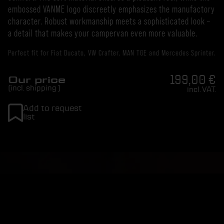
embossed VANME logo discreetly emphasizes the manufactory
character. Robust workmanship meets a sophisticated look –
a detail that makes your campervan even more valuable.
Perfect fit for Fiat Ducato, VW Crafter, MAN TGE and Mercedes Sprinter.
199,00 €
Our price
(incl. shipping )
incl. VAT.
Add to request
list