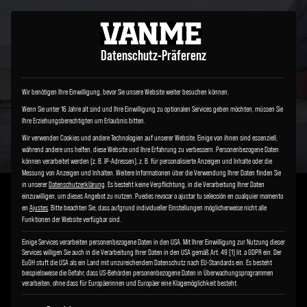
Datenschutz-Präferenz
Wir benötigen Ihre Einwilligung, bevor Sie unsere Website weiter besuchen können.
Wenn Sie unter 16 Jahre alt sind und Ihre Einwilligung zu optionalen Services geben möchten, müssen Sie
Ihre Erziehungsberechtigten um Erlaubnis bitten.
Wir verwenden Cookies und andere Technologien auf unserer Website. Einige von ihnen sind essenziell,
während andere uns helfen, diese Website und Ihre Erfahrung zu verbessern.
Personenbezogene Daten
können verarbeitet werden (z. B. IP-Adressen), z. B. für personalisierte Anzeigen und Inhalte oder die
Messung von Anzeigen und Inhalten.
Weitere Informationen über die Verwendung Ihrer Daten finden Sie
in unserer
Datenschutzerklärung
.
Es besteht keine Verpflichtung, in die Verarbeitung Ihrer Daten
einzuwilligen, um dieses Angebot zu nutzen.
Puedes revocar o ajustar tu selección en cualquier momento
en
Ajustes
.
Bitte beachten Sie, dass aufgrund individueller Einstellungen möglicherweise nicht alle
Funktionen der Website verfügbar sind.
DITAS GALLEY
Einige Services verarbeiten personenbezogene Daten in den USA. Mit Ihrer Einwilligung zur Nutzung dieser
Services willigen Sie auch in die Verarbeitung Ihrer Daten in den USA gemäß Art. 49 (1) lit. a GDPR ein. Der
Mercedes Benz Sprinter
EuGH stuft die USA als ein Land mit unzureichendem Datenschutz nach EU-Standards ein. Es besteht
beispielsweise die Gefahr, dass US-Behörden personenbezogene Daten in Überwachungsprogrammen
verarbeiten, ohne dass für Europäerinnen und Europäer eine Klagemöglichkeit besteht.