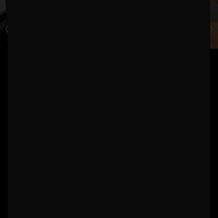
EN CASA A BORDO.
Bienvenido a «Ditas Galley", un lugar donde se fusionan la
EQUIPO
artesanía, el estilo y lo acogedor.
Las elegantes curvas bailan el tango con la teca de líneas
rectas de la cubierta: una composición de forma, material y
INTERIOR
emoción.
Las curvas verticales dan al mueble un aspecto muy elegante