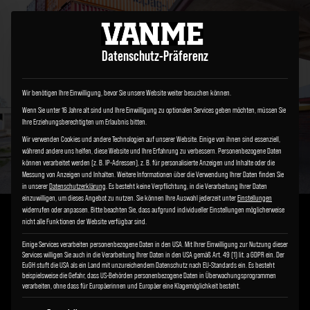
Datenschutz-Präferenz
Wir benötigen Ihre Einwilligung, bevor Sie unsere Website weiter besuchen können.
Wenn Sie unter 16 Jahre alt sind und Ihre Einwilligung zu optionalen Services geben möchten, müssen Sie
Ihre Erziehungsberechtigten um Erlaubnis bitten.
Wir verwenden Cookies und andere Technologien auf unserer Website. Einige von ihnen sind essenziell,
während andere uns helfen, diese Website und Ihre Erfahrung zu verbessern.
Personenbezogene Daten
können verarbeitet werden (z. B. IP-Adressen), z. B. für personalisierte Anzeigen und Inhalte oder die
Messung von Anzeigen und Inhalten.
Weitere Informationen über die Verwendung Ihrer Daten finden Sie
in unserer
Datenschutzerklärung
.
Es besteht keine Verpflichtung, in die Verarbeitung Ihrer Daten
einzuwilligen, um dieses Angebot zu nutzen.
Sie können Ihre Auswahl jederzeit unter
Einstellungen
widerrufen oder anpassen.
Bitte beachten Sie, dass aufgrund individueller Einstellungen möglicherweise
nicht alle Funktionen der Website verfügbar sind.
Einige Services verarbeiten personenbezogene Daten in den USA. Mit Ihrer Einwilligung zur Nutzung dieser
FLAT WHITE
Services willigen Sie auch in die Verarbeitung Ihrer Daten in den USA gemäß Art. 49 (1) lit. a GDPR ein. Der
EuGH stuft die USA als ein Land mit unzureichendem Datenschutz nach EU-Standards ein. Es besteht
beispielsweise die Gefahr, dass US-Behörden personenbezogene Daten in Überwachungsprogrammen
Fiat Ducato
verarbeiten, ohne dass für Europäerinnen und Europäer eine Klagemöglichkeit besteht.