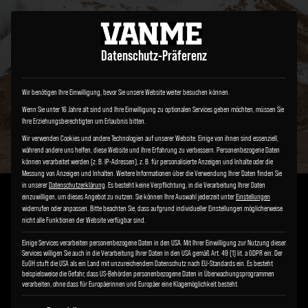
Datenschutz-Präferenz
Wir benötigen Ihre Einwilligung, bevor Sie unsere Website weiter besuchen können.
Wenn Sie unter 16 Jahre alt sind und Ihre Einwilligung zu optionalen Services geben möchten, müssen Sie
Ihre Erziehungsberechtigten um Erlaubnis bitten.
Wir verwenden Cookies und andere Technologien auf unserer Website. Einige von ihnen sind essenziell,
während andere uns helfen, diese Website und Ihre Erfahrung zu verbessern.
Personenbezogene Daten
können verarbeitet werden (z. B. IP-Adressen), z. B. für personalisierte Anzeigen und Inhalte oder die
Messung von Anzeigen und Inhalten.
Weitere Informationen über die Verwendung Ihrer Daten finden Sie
in unserer
Datenschutzerklärung
.
Es besteht keine Verpflichtung, in die Verarbeitung Ihrer Daten
einzuwilligen, um dieses Angebot zu nutzen.
Sie können Ihre Auswahl jederzeit unter
Einstellungen
widerrufen oder anpassen.
Bitte beachten Sie, dass aufgrund individueller Einstellungen möglicherweise
nicht alle Funktionen der Website verfügbar sind.
BEDROCK
Einige Services verarbeiten personenbezogene Daten in den USA. Mit Ihrer Einwilligung zur Nutzung dieser
Services willigen Sie auch in die Verarbeitung Ihrer Daten in den USA gemäß Art. 49 (1) lit. a GDPR ein. Der
Mercedes Benz Sprinter
EuGH stuft die USA als ein Land mit unzureichendem Datenschutz nach EU-Standards ein. Es besteht
beispielsweise die Gefahr, dass US-Behörden personenbezogene Daten in Überwachungsprogrammen
verarbeiten, ohne dass für Europäerinnen und Europäer eine Klagemöglichkeit besteht.